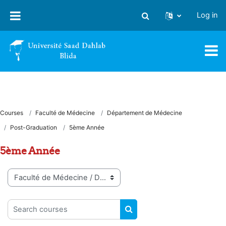
Skip to main content
Log in
Toggle search input
Courses
Faculté de Médecine
Département de Médecine
Post-Graduation
5ème Année
5ème Année
Course categories
Search courses
SEARCH COURSES