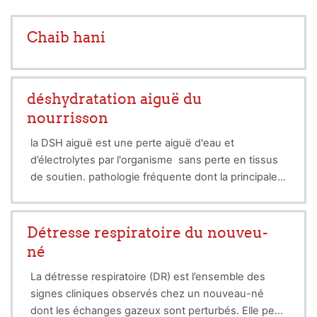
Chaib hani
déshydratation aiguë du
nourrisson
la DSH aiguë est une perte aiguë d'eau et
d’électrolytes par l'organisme sans perte en tissus
de soutien. pathologie fréquente dont la principale
étiologie est les gastroentérites aiguës. son
pronostic vital peut être engagé nécessitant une
prise en charge urgente. la diagnostic est clinique.
Détresse respiratoire du nouveu-
la prévention est essentielle se base sur les sels de
né
réhydratation.
La détresse respiratoire (DR) est l’ensemble des
signes cliniques observés chez un nouveau-né
dont les échanges gazeux sont perturbés. Elle peut