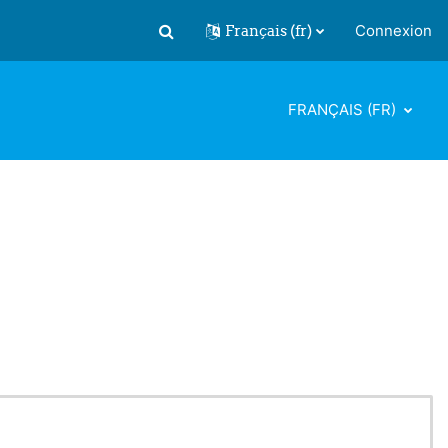
Français ‎(fr)‎
Connexion
Activer/désactiver la saisie de recherch
FRANÇAIS ‎(FR)‎