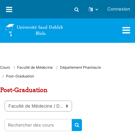
Passer au contenu principal
Connexion
Activer/désactiver la saisie
Cours
Faculté de Médecine
Département Pharmacie
Post-Graduation
Post-Graduation
Catégories de cours
Rechercher des cours
RECHERCHER DES COUR