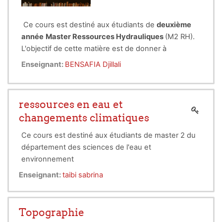
Ce cours est destiné aux étudiants de
deuxième
année
Master Ressources Hydrauliques
(M2 RH).
L'objectif de cette matière est de donner à
l'étudiants de M2 les outils nécessaires à la
Enseignant:
BENSAFIA Djillali
recherche de l'information utile pour mieux
l'exploiter dans son Projet de Fin d'Etudes. L'aider à
Connaissances préalables :
franchir les différentes étapes menant à la rédaction
Méthodologie de la rédaction et méthodologie de
ressources en eau et
d'un document scientifique. Lui signifier
présentation
changements climatiques
l'importance de la communication et lui apprendre à
-
Mode d’évaluation : 100% Examen.
présenter de manière rigoureuse et pédagogique le
Ce cours est destiné aux étudiants de master 2 du
travail effectué durant la période qui lui a été
département des sciences de l'eau et
réservée.
environnement
Enseignant:
taibi sabrina
Topographie