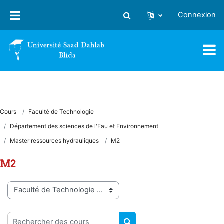
Passer au contenu principal
Connexion
Activer/désactiver la saisie
Cours
Faculté de Technologie
Département des sciences de l'Eau et Environnement
Master ressources hydrauliques
M2
M2
Catégories de cours
Rechercher des cours