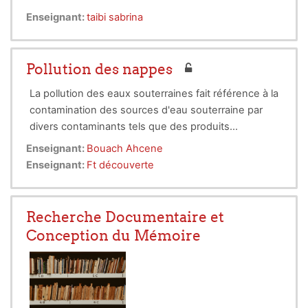
Enseignant:
taibi sabrina
Pollution des nappes
La pollution des eaux souterraines fait référence à la
contamination des sources d'eau souterraine par
divers contaminants tels que des produits
chimiques, des métaux lourds et des agents
Enseignant:
Bouach Ahcene
pathogènes. Elle peut résulter d'activités
Enseignant:
Ft découverte
industrielles, agricoles et environnementales,
présentant des risques pour la qualité de l'eau
potable et les écosystèmes. Des mesures
Recherche Documentaire et
préventives, de surveillance et d'assainissement
Conception du Mémoire
sont essentielles pour protéger cette ressource
vitale.