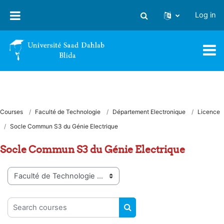
Skip to main content
Log in
Toggle search input
Courses
Faculté de Technologie
Département Electronique
Licence
Socle Commun S3 du Génie Electrique
Socle Commun S3 du Génie Electrique
Course categories
Search courses
SEARCH COURSES