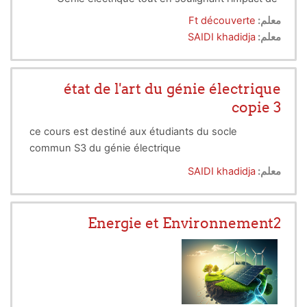
l’électricité dans l’amélioration de la vie quotidienne
معلم:
Ft découverte
de l’homme.
معلم:
SAIDI khadidja
état de l'art du génie électrique
copie 3
ce cours est destiné aux étudiants du socle
commun S3 du génie électrique
معلم:
SAIDI khadidja
Energie et Environnement2