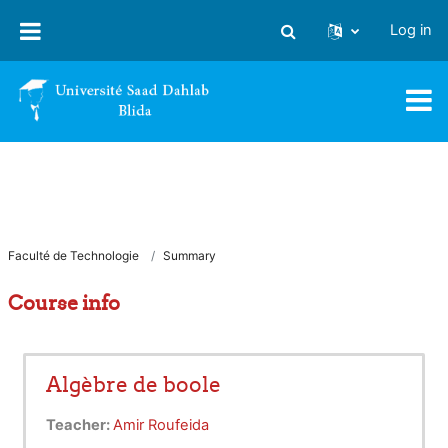
Skip to main content
Log in
Toggle search input
Faculté de Technologie
Summary
Course info
Algèbre de boole
Teacher:
Amir Roufeida