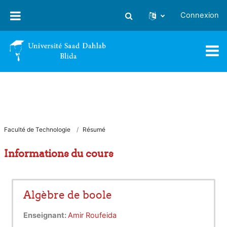
Passer au contenu principal
Connexion
Activer/désactiver la saisie
Faculté de Technologie
Résumé
Informations du cours
Algèbre de boole
Enseignant:
Amir Roufeida