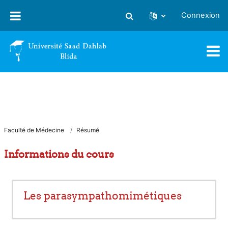
Passer au contenu principal
Connexion
Activer/désactiver la saisie
Faculté de Médecine
Résumé
Informations du cours
Les parasympathomimétiques