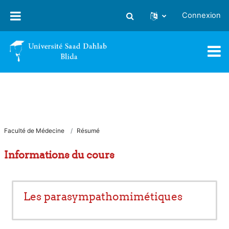
Passer au contenu principal
Connexion
Activer/désactiver la saisie
Faculté de Médecine
Résumé
Informations du cours
Les parasympathomimétiques