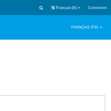
Français ‎(fr)‎
Connexion
Activer/désactiver la saisie de recherch
FRANÇAIS ‎(FR)‎