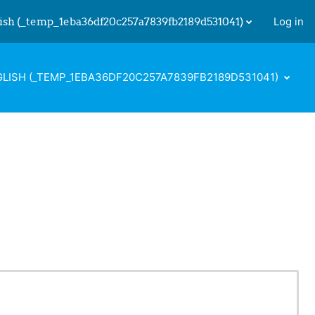
ish ‎(_temp_1eba36df20c257a7839fb2189d531041)‎
Log in
 input
LISH ‎(_TEMP_1EBA36DF20C257A7839FB2189D531041)‎