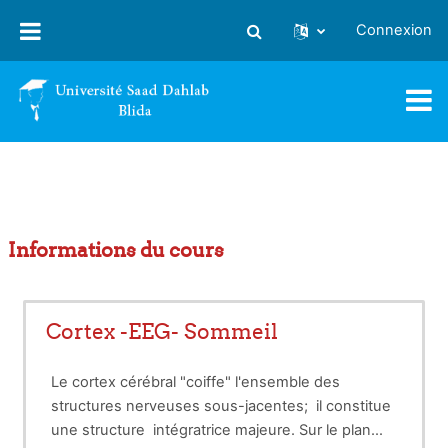
Passer au contenu principal
Connexion
Activer/désactiver la saisie
Informations du cours
Cortex -EEG- Sommeil
Le cortex cérébral "coiffe" l'ensemble des
structures nerveuses sous-jacentes; il constitue
une structure intégratrice majeure.
Sur le plan