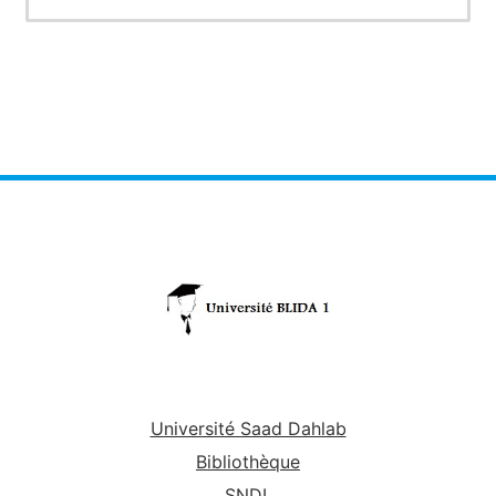
fonctionnel, les connexions multiples entre les
différents territoires cérébraux corticaux, se
traduisent par une activité spontanément
entretenue. Les variations de cette activité
reflètent la mise en circuit des structures de
traitement des messages nerveux, ou leur mise
en attente, selon un mécanisme de type on-
off qui est révélé par l'électroencéphalogramme
sous l'aspect des
ondes
α ou β. Le sommeil ou
l'éveil modulent cette activité cérébrale
permanente.
Université Saad Dahlab
Bibliothèque
SNDL