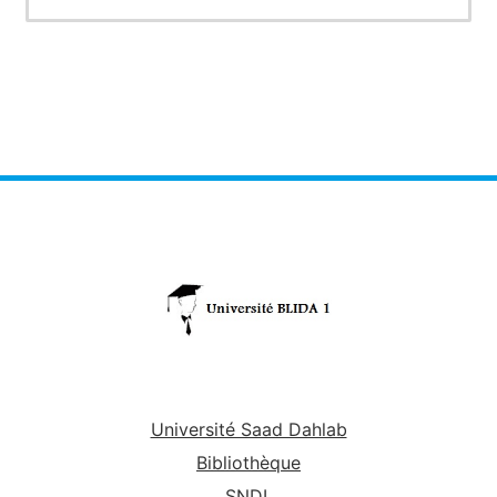
fonctionnel, les connexions multiples entre les
différents territoires cérébraux corticaux, se
traduisent par une activité spontanément
entretenue. Les variations de cette activité
reflètent la mise en circuit des structures de
traitement des messages nerveux, ou leur mise
en attente, selon un mécanisme de type on-
off qui est révélé par l'électroencéphalogramme
sous l'aspect des
ondes
α ou β. Le sommeil ou
l'éveil modulent cette activité cérébrale
permanente.
Université Saad Dahlab
Bibliothèque
SNDL