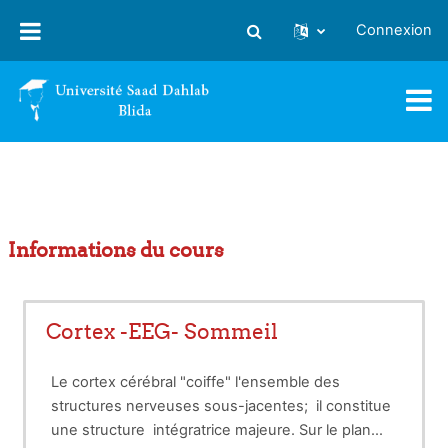
Passer au contenu principal
Connexion
Activer/désactiver la saisie
Informations du cours
Cortex -EEG- Sommeil
Le cortex cérébral "coiffe" l'ensemble des
structures nerveuses sous-jacentes; il constitue
une structure intégratrice majeure.
Sur le plan