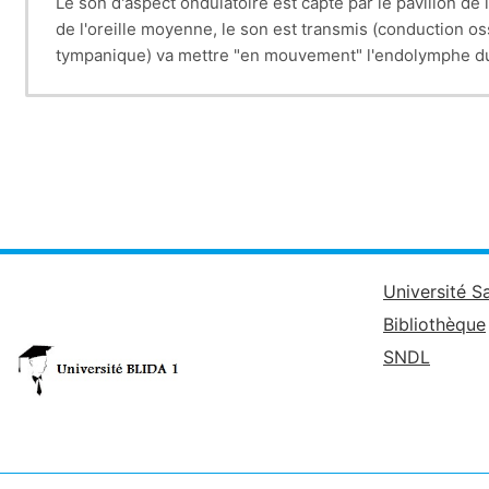
Le son d'aspect ondulatoire est capté par le pavillon de 
de l'oreille moyenne, le son est transmis (conduction os
tympanique) va mettre "en mouvement" l'endolymphe du 
mécano-sensitif) les cellules ciliées internes (analyse d
l'interprétation.
Université S
Bibliothèque
SNDL