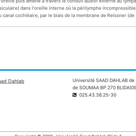
l'oreille puis amené à travers le conduit auditif externe au tym
siculaire) dans l'oreille interne où la périlymphe incompressib
canal cochléaire, par le biais de la membrane de Reissner (de
u son) et externes (amplificateurs) à l'origine de la transmissio
Université SAAD DAHLAB de 
aad Dahlab
de SOUMAA BP 270 BLIDA(09
025.43.38.25-30