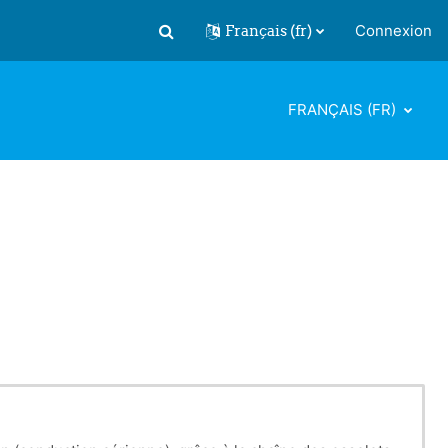
Français ‎(fr)‎
Connexion
Activer/désactiver la saisie de recherch
FRANÇAIS ‎(FR)‎