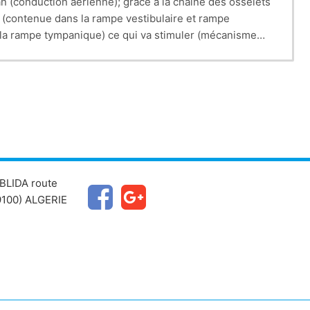
pan (conduction aérienne); grâce à la chaîne des osselets
le (contenue dans la rampe vestibulaire et rampe
 la rampe tympanique) ce qui va stimuler (mécanisme
n de l'influx nerveux vers les centres supérieurs pour
BLIDA route
100) ALGERIE