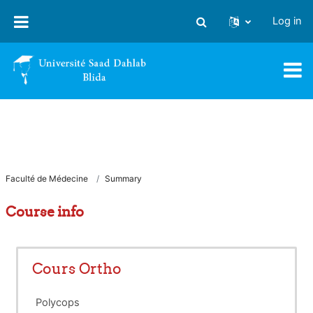
Skip to main content
Log in
Toggle search input
Faculté de Médecine
Summary
Course info
Cours Ortho
Polycops