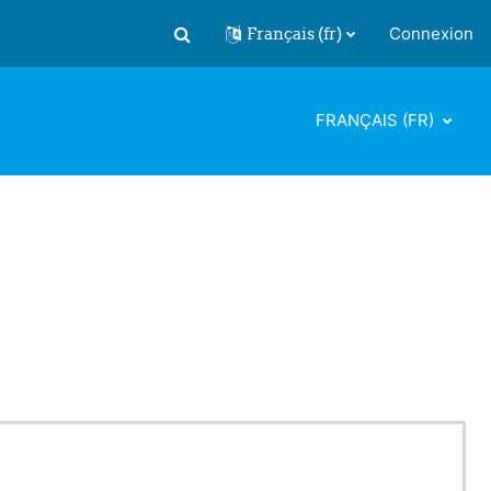
Français ‎(fr)‎
Connexion
Activer/désactiver la saisie de recherch
FRANÇAIS ‎(FR)‎