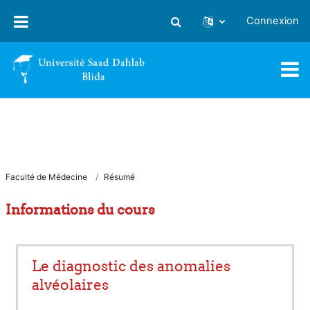
Passer au contenu principal
Connexion
Activer/désactiver la saisie
Faculté de Médecine
Résumé
Informations du cours
Le diagnostic des anomalies
alvéolaires