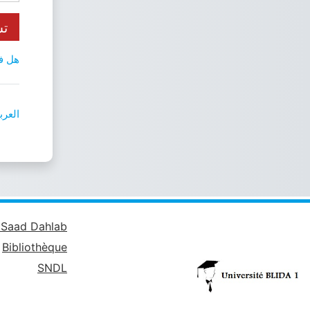
تس
هل ف
العربية ‎
é Saad Dahlab
Bibliothèque
SNDL