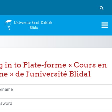
Skip to main content
Toggle
g in to Plate-forme « Cours en
ne » de l'université Blida1
name
word