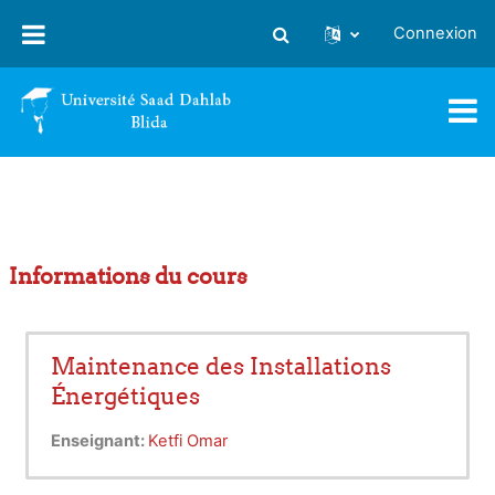
Passer au contenu principal
Connexion
Activer/désactiver la saisie
Informations du cours
Maintenance des Installations
Énergétiques
Enseignant:
Ketfi Omar