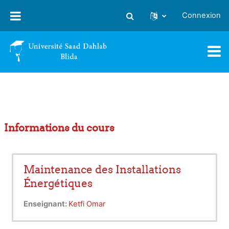
Passer au contenu principal
Connexion
Activer/désactiver la saisie
Informations du cours
Maintenance des Installations
Énergétiques
Enseignant:
Ketfi Omar