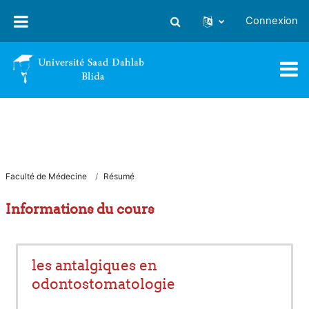
Passer au contenu principal
Connexion
Activer/désactiver la saisie
Faculté de Médecine
Résumé
Informations du cours
les antalgiques en
odontostomatologie