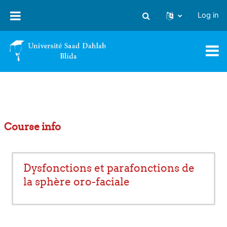
Skip to main content
Log in
Toggle search input
Course info
Dysfonctions et parafonctions de
la sphère oro-faciale