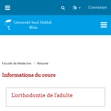
Passer au contenu principal
Connexion
Activer/désactiver la saisie
Faculté de Médecine
Résumé
Informations du cours
L'orthodontie de l'adulte