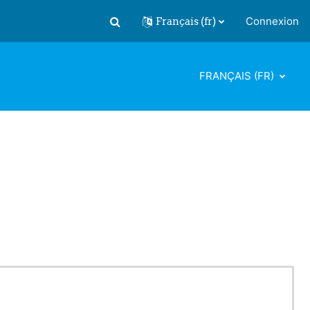
Français ‎(fr)‎
Connexion
Activer/désactiver la saisie de recherch
FRANÇAIS ‎(FR)‎