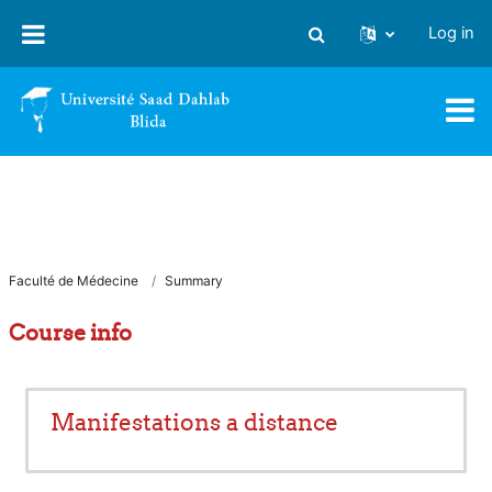
Skip to main content
Log in
Toggle search input
Faculté de Médecine
Summary
Course info
Manifestations a distance