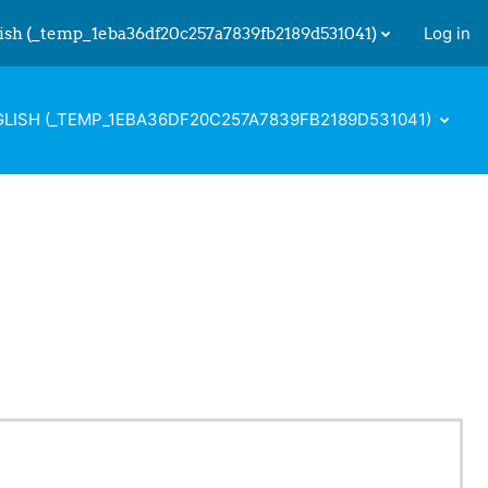
ish ‎(_temp_1eba36df20c257a7839fb2189d531041)‎
Log in
 input
LISH ‎(_TEMP_1EBA36DF20C257A7839FB2189D531041)‎