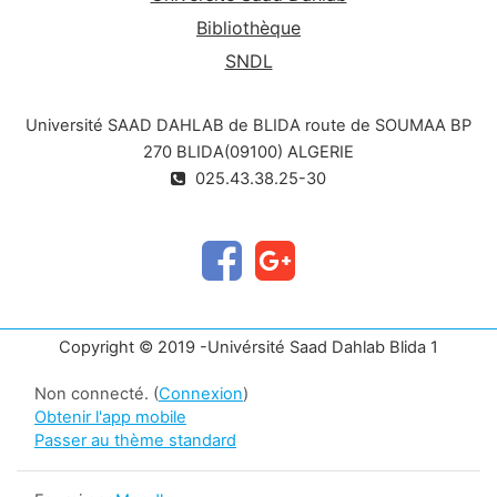
aujourd'hui disponible, chacun d'eux présentant
Bibliothèque
des avantages et des inconvénients. Les hôtes
SNDL
les plus utilisés à l'heure actuelle sont
incontestablement
la bactérie
Escherichia coli,
Université SAAD DAHLAB de BLIDA route de SOUMAA BP
la levure
Saccharomyces cerevisiae
et les
cellules CHO extraites des ovaires de hamster
270 BLIDA(09100) ALGERIE
et les OGM : Organismes (insecte / animale /
025.43.38.25-30
plante) génétiquement modifiés
Copyright © 2019 -Univérsité Saad Dahlab Blida 1
Non connecté. (
Connexion
)
Obtenir l'app mobile
Passer au thème standard