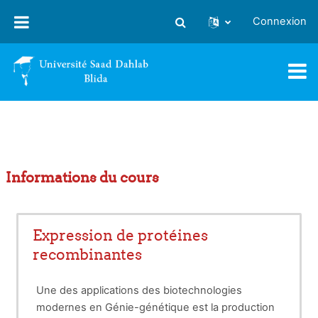
Passer au contenu principal
Connexion
Activer/désactiver la saisie
Informations du cours
Expression de protéines
recombinantes
Une des applications des biotechnologies
modernes en Génie-génétique est la production