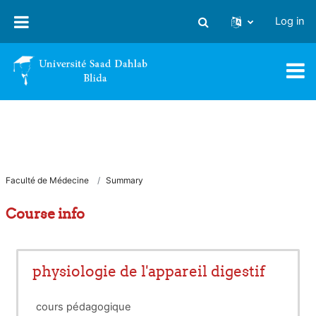
Skip to main content
Log in
Toggle search input
Faculté de Médecine
Summary
Course info
physiologie de l'appareil digestif
cours pédagogique