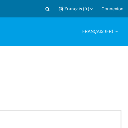
Français ‎(fr)‎
Connexion
Activer/désactiver la saisie de recherch
FRANÇAIS ‎(FR)‎