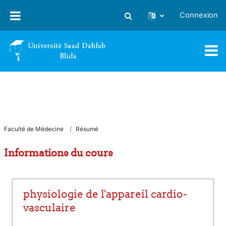
Passer au contenu principal
Connexion
Activer/désactiver la saisie
Faculté de Médecine
Résumé
Informations du cours
physiologie de l'appareil cardio-
vasculaire