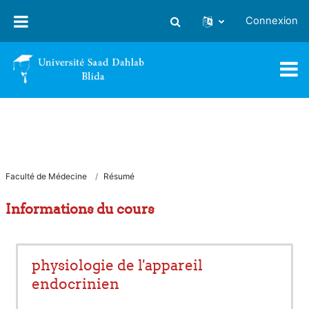
Passer au contenu principal
Connexion
Activer/désactiver la saisie
Faculté de Médecine
Résumé
Informations du cours
physiologie de l'appareil
endocrinien