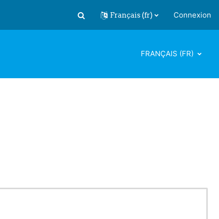
Français ‎(fr)‎
Connexion
Activer/désactiver la saisie de recherch
FRANÇAIS ‎(FR)‎