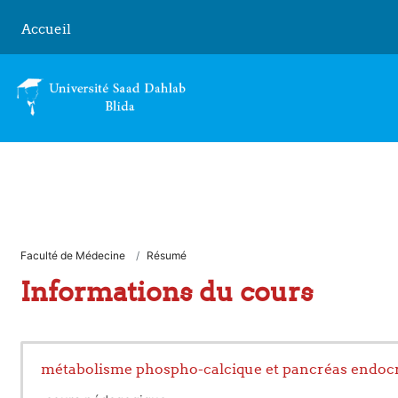
Passer au contenu principal
Accueil
Faculté de Médecine
Résumé
Informations du cours
métabolisme phospho-calcique et pancréas endoc