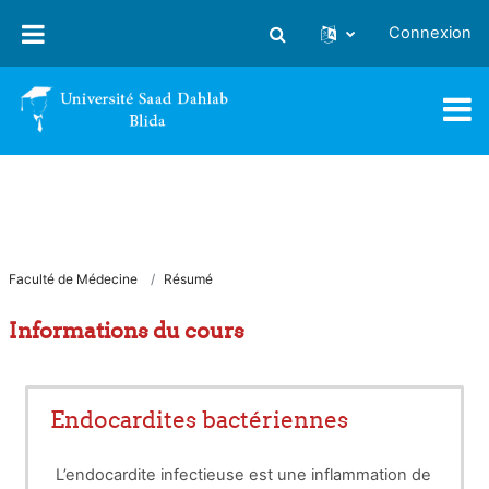
Passer au contenu principal
Connexion
Activer/désactiver la saisie
Faculté de Médecine
Résumé
Informations du cours
Endocardites bactériennes
L’endocardite infectieuse est une inflammation de