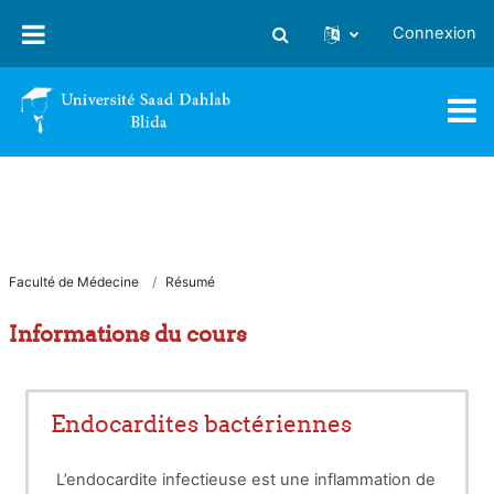
Passer au contenu principal
Connexion
Activer/désactiver la saisie
Faculté de Médecine
Résumé
Informations du cours
Endocardites bactériennes
L’endocardite infectieuse est une inflammation de