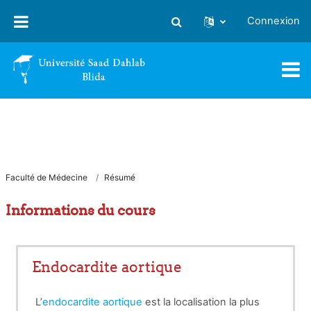
Passer au contenu principal
Connexion
Activer/désactiver la saisie
Faculté de Médecine
Résumé
Informations du cours
Endocardite aortique
L’
endocardite aortique
est la localisation la plus