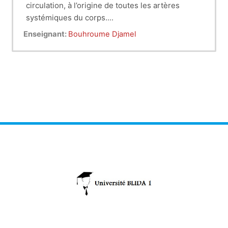
circulation, à l’origine de toutes les artères
systémiques du corps.
L’aorte thoracique naît de l’orifice aortique à la
Enseignant:
Bouhroume Djamel
base du ventricule gauche et se termine à
hauteur de la douzième vertèbre dorsale, où elle
traverse le diaphragme par le hiatus aortique, et
devient alors aorte abdominale.