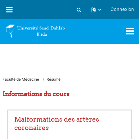
Passer au contenu principal
Connexion
Activer/désactiver la saisie
Faculté de Médecine
Résumé
Informations du cours
Malformations des artères
coronaires