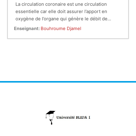
La circulation coronaire est une circulation
essentielle car elle doit assurer l’apport en
oxygène de l’organe qui génère le débit de
l’organisme entier.
Enseignant:
Bouhroume Djamel
En raison de sa grande variabilité, anatomie
coronaire normale et anormale doivent être bien
définie. L’anatomie coronaire est normale quand
elle est observée dans plus de 1 % d'une
population non sélectionnée ; et anormale dans
le cas contraire.
Dans l’ensemble, les anomalies des artères
coronaires sont plutôt rares. De ce fait, elles
représentent l’un des plus confus des sujets
négligés en cardiologie. La communauté
médicale et le grand public sont cependant, de
plus en plus conscients que ces anomalies
peuvent être mortelles.