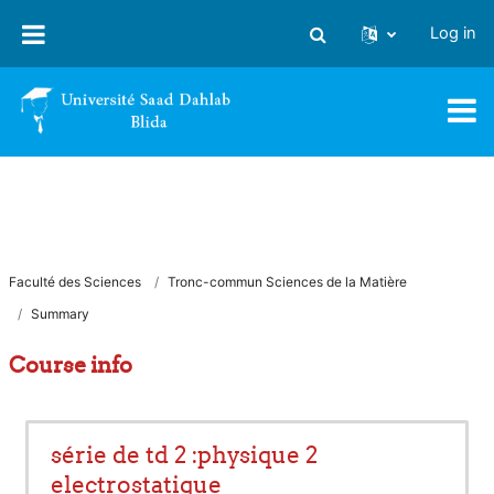
Skip to main content
Log in
Toggle search input
Faculté des Sciences
Tronc-commun Sciences de la Matière
Summary
Course info
série de td 2 :physique 2
electrostatique