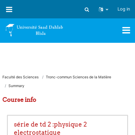
Skip to main content
Log in
Toggle search input
Faculté des Sciences
Tronc-commun Sciences de la Matière
Summary
Course info
série de td 2 :physique 2
electrostatique