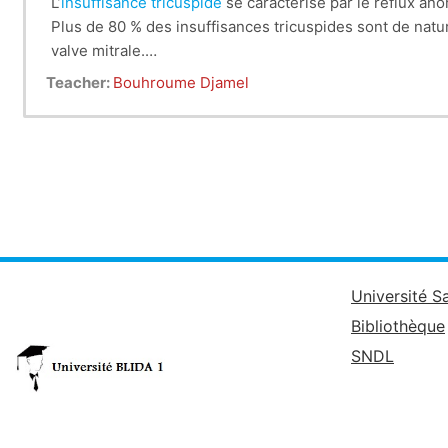
L’
insuffisance tricuspide
se caractérise par le reflux anor
Plus de 80 % des insuffisances tricuspides sont de natu
valve mitrale.
La symptomatologie fonctionnelle n’est pas spécifique. L
Teacher:
Bouhroume Djamel
sévérité de la fuite.
Même si le traitement médical peut être nécessaire au st
évolution.
Université S
Bibliothèque
SNDL