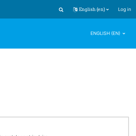
English ‎(en)‎
Log in
Toggle search input
ENGLISH ‎(EN)‎