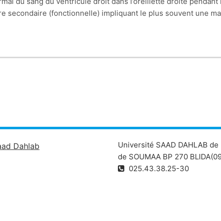
mal du sang du ventricule droit dans l’oreillette droite pendant l
re secondaire (fonctionnelle) impliquant le plus souvent une mal
e diagnostic est posé par l’échocardiographie trans-thoracique, 
ade d’insuffisance cardiaque, la chirurgie reste le seul traitem
Université SAAD DAHLAB de 
aad Dahlab
de SOUMAA BP 270 BLIDA(09
025.43.38.25-30