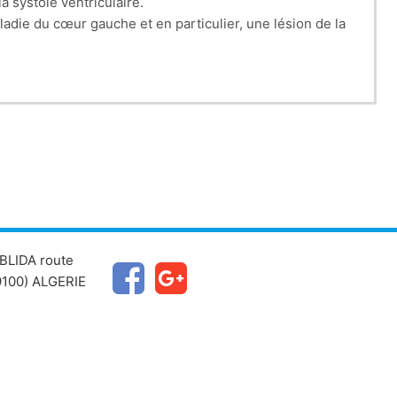
a systole ventriculaire.
adie du cœur gauche et en particulier, une lésion de la
qui permet aussi de préciser la cause et d’évaluer la
ent efficace. Les thérapies percutanées sont en pleine
BLIDA route
100) ALGERIE