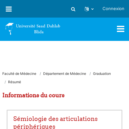
Passer au contenu principal
Connexion
Activer/désactiver la saisie
Faculté de Médecine
Département de Médecine
Graduation
Résumé
Informations du cours
Sémiologie des articulations
périphériques