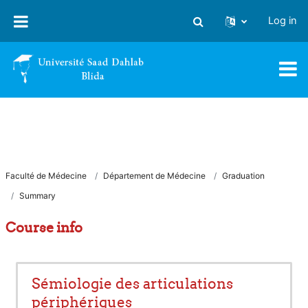
Skip to main content
Log in
Toggle search input
Faculté de Médecine
Département de Médecine
Graduation
Summary
Course info
Sémiologie des articulations
périphériques