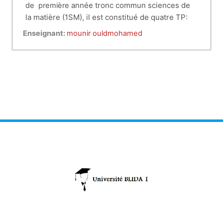
année tronc commun sciences de
de première
la matière (1SM), il
est constitué de quatre TP:
TP1
:
L'Oscilloscope Analogique et son
Enseignant:
mounir ouldmohamed
Utilisation :
l'objectif de ce tp est de
comprendre le fonctionnement et l'
utilisation d'un oscilloscope analogique.
TP2
:
La Cuve Rhéographique:
le but de ce
tp est l'étude expérimentale du champ et
de potentiel électrique créés par deux
conducteurs chargés entre comprendre le
fonctionnement et l' utilisation d'un
oscilloscope analogique.
TP3
:
Mesure de Résistance:
l'objectif de ce
tp est la détermination d'une résistance
inconnu à l'aide de différentes (Montage en
aval, montage en amont, code des
couleurs, pont de Wheatston )
TP4
:
Charge et Décharge d'un
Condensateur:
ce tp vise à établir la relation
entre la charge d'un condensateur et la
tension au borne de celui-ci lors de la