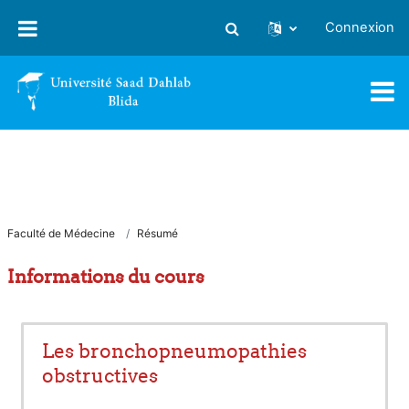
Passer au contenu principal
Connexion
Activer/désactiver la saisie
Faculté de Médecine
Résumé
Informations du cours
Les bronchopneumopathies
obstructives