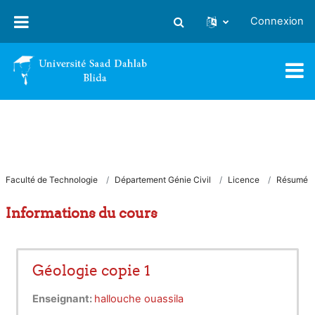
Passer au contenu principal
Connexion
Activer/désactiver la saisie
Faculté de Technologie
Département Génie Civil
Licence
Résumé
Informations du cours
Géologie copie 1
Enseignant:
hallouche ouassila