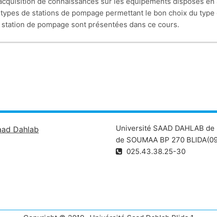
acquisition de connaissances sur les équipements disposés en 
s types de stations de pompage permettant le bon choix du type
e station de pompage sont présentées dans ce cours.
 bien développés et les solutions préconisés sont mentionnées
type de machines hydrauliques génératrice d'énergie est donn
s turbines Pelton, Francis et Kaplan.
pements hydroélectrique est développée.
Université SAAD DAHLAB de 
aad Dahlab
de SOUMAA BP 270 BLIDA(09
025.43.38.25-30