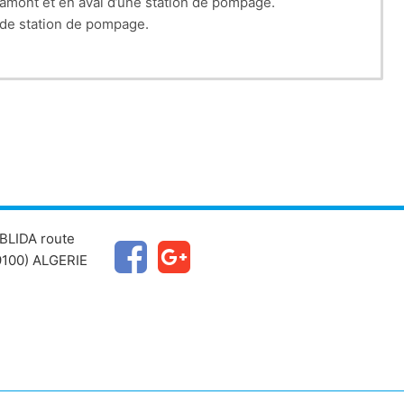
amont et en aval d’une station de pompage.
 de station de pompage.
 tel que le choix rationnel de l'emplacement des pompe
é.
BLIDA route
100) ALGERIE