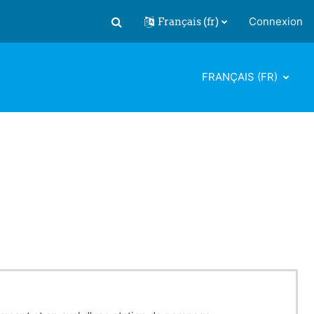
Français ‎(fr)‎
Connexion
Activer/désactiver la saisie de recherch
FRANÇAIS ‎(FR)‎