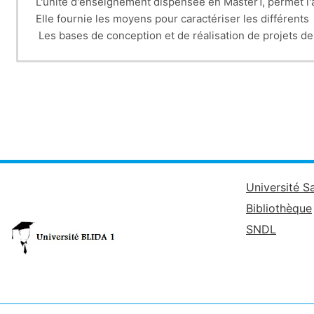
L'unité d'enseignement dispensée en Master1, permet l'
Elle fournie les moyens pour caractériser les différent
Les bases de conception et de réalisation de projets d
Le phénomène de la cavitation et sa problématique sont
pour éviter ce phénomène.
Un compléments de connaissances concernant un autre 
Comme exemple de ce type de machine il est question de
Dans ce contexte, l'exploitation d'ouvrages et d'équi
Université S
Bibliothèque
SNDL