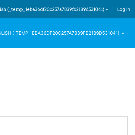
ish ‎(_temp_1eba36df20c257a7839fb2189d531041)‎
Log in
 input
LISH ‎(_TEMP_1EBA36DF20C257A7839FB2189D531041)‎