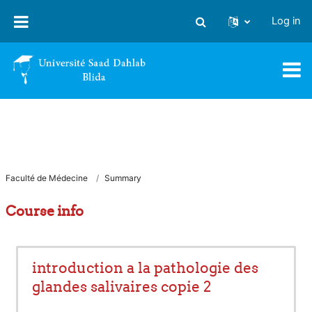
Skip to main content
Log in
Toggle search input
Faculté de Médecine
Summary
Course info
introduction a la pathologie des
glandes salivaires copie 2